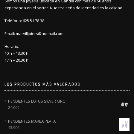
Somos una joyería ubicada en Gandia con más de 50 años
experiencia en el sector. Nuestra seña de identidad es la calidad.
Teléfono: 625 51 78 38
Email: marvilljoiers@hotmail.com
Horario:
10 h – 13.30 h
17 h – 20.30 h
LOS PRODUCTOS MÁS VALORADOS
PENDIENTES LOTUS SILVER CIRC
24.00
€
PENDIENTES MAREA PLATA
43.90
€