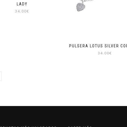
LADY
34.00
€
PULSERA LOTUS SILVER C
34.00
€