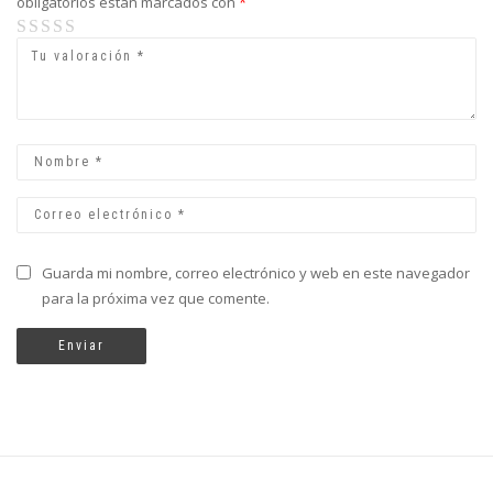
obligatorios están marcados con
*
1
2 de 5
3 de 5
4 de 5
5 de 5 estrellas
de
estrellas
estrellas
estrellas
5
estrellas
Guarda mi nombre, correo electrónico y web en este navegador
para la próxima vez que comente.