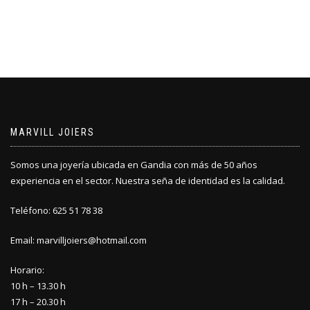
MARVILL JOIERS
Somos una joyería ubicada en Gandia con más de 50 años
experiencia en el sector. Nuestra seña de identidad es la calidad.
Teléfono: 625 51 78 38
Email: marvilljoiers@hotmail.com
Horario:
10 h – 13.30 h
17 h – 20.30 h