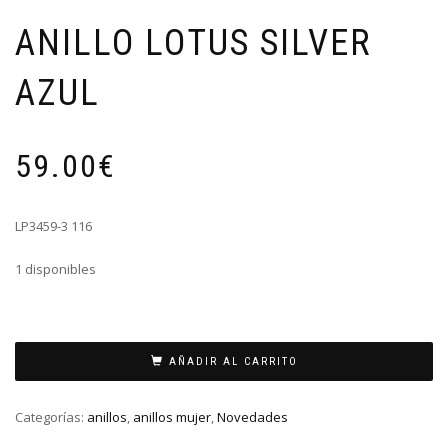
ANILLO LOTUS SILVER
AZUL
59.00
€
LP3459-3 116
1 disponibles
ANILLO
LOTUS
AÑADIR AL CARRITO
SILVER
AZUL
Categorías:
anillos
,
anillos mujer
,
Novedades
cantidad