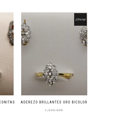
¡Oferta!
CONITAS
ADEREZO BRILLANTES ORO BICOLOR
El
El
1,500.00
€