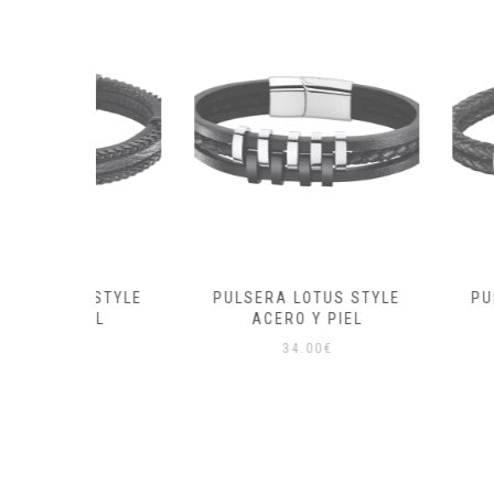
S STYLE
PULSERA LOTUS STYLE
PULSERA LO
IEL
ACERO Y PIEL
MEN B
34.00
€
39.0