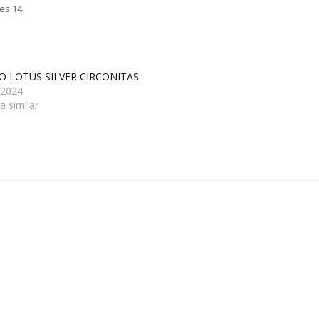
es 14.
O LOTUS SILVER CIRCONITAS
/2024
a similar