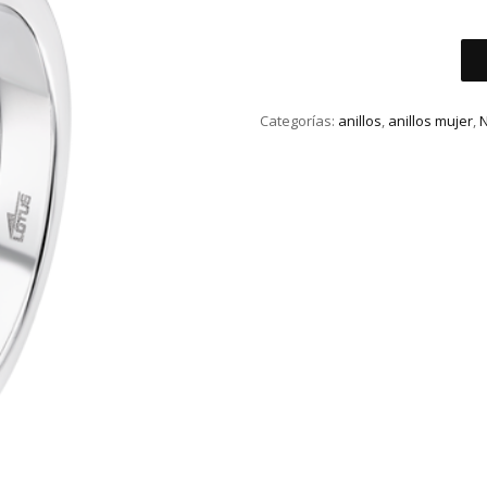
ANILLO
LOTUS
SILVER
Categorías:
anillos
,
anillos mujer
,
PURE
ESSENTIAL
cantidad