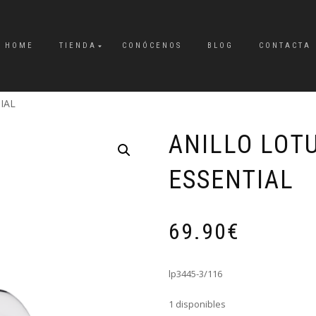
HOME
TIENDA
CONÓCENOS
BLOG
CONTACTA
IAL
ANILLO LOTU
ESSENTIAL
69.90
€
lp3445-3/116
1 disponibles