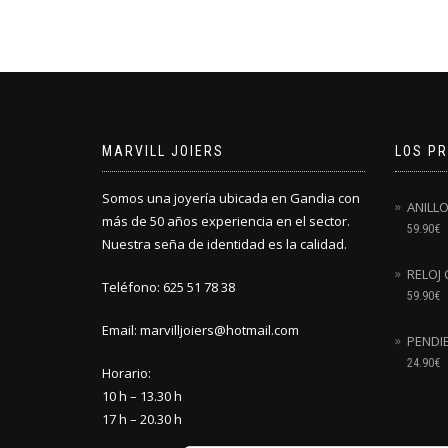
MARVILL JOIERS
LOS P
Somos una joyería ubicada en Gandia con
ANILL
más de 50 años experiencia en el sector.
59.90
€
Nuestra seña de identidad es la calidad.
RELOJ
Teléfono: 625 51 78 38
59.90
€
Email: marvilljoiers@hotmail.com
PENDI
24.90
€
Horario:
10 h – 13.30 h
17 h – 20.30 h