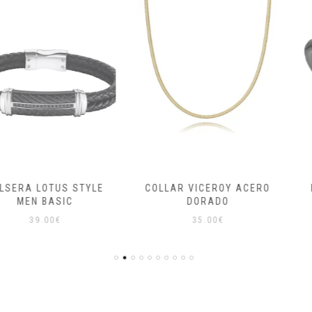
TUS STYLE
COLLAR VICEROY ACERO
PULSERA 
ASIC
DORADO
N
0
€
35.00
€
4