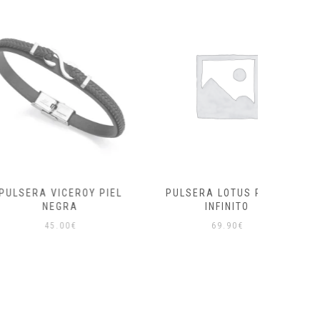
VICEROY PIEL
PULSERA LOTUS PLATA
PEN
EGRA
INFINITO
AMA
5.00
€
69.90
€