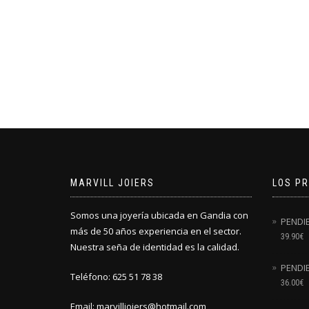
MARVILL JOIERS
LOS P
Somos una joyería ubicada en Gandia con
PENDI
más de 50 años experiencia en el sector.
39.90
€
Nuestra seña de identidad es la calidad.
PENDIE
Teléfono: 625 51 78 38
36.00
€
Email: marvilljoiers@hotmail.com