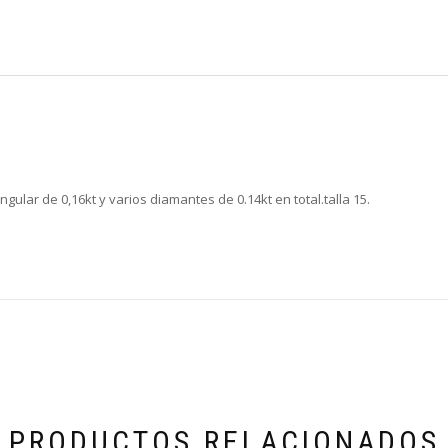
gular de 0,16kt y varios diamantes de 0.14kt en total.talla 15.
PRODUCTOS RELACIONADOS