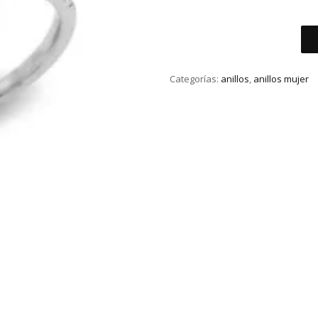
ANILLO
ORO
BLANCO
Categorías:
anillos
,
anillos mujer
SOLITARIO
DIAMANTES
cantidad