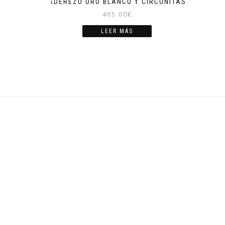
ADEREZO ORO BLANCO Y CIRCONITAS
465.00
€
LEER MÁS