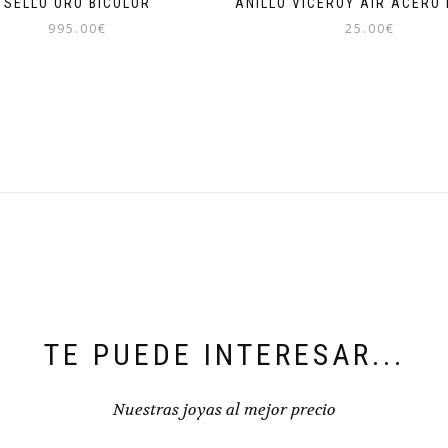
SELLO ORO BICOLOR
ANILLO VICEROY AIR ACERO
995.00
€
25.00
€
TE PUEDE INTERESAR...
Nuestras joyas al mejor precio