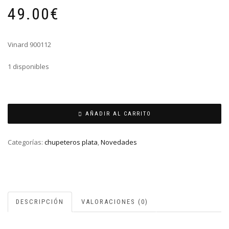
49.00
€
Vinard 900112
1 disponibles
CHUPETERO
PLATA
AÑADIR AL CARRITO
OVAL
LISO
Categorías:
chupeteros plata
,
Novedades
cantidad
DESCRIPCIÓN
VALORACIONES (0)