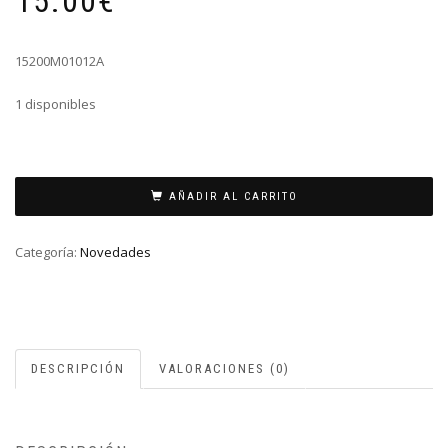
15.00
€
15200M01012A
1 disponibles
COLGANTE
VICEROY
AÑADIR AL CARRITO
ACERO
DORADO
Categoría:
Novedades
A
cantidad
DESCRIPCIÓN
VALORACIONES (0)