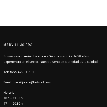
MARVILL JOIERS
Somos una joyería ubicada en Gandia con más de 50 años
experiencia en el sector. Nuestra seña de identidad es la calidad.
Teléfono: 625 51 78 38
Email: marvilljoiers@hotmail.com
Horario:
10 h – 13.30 h
17 h – 20.30 h