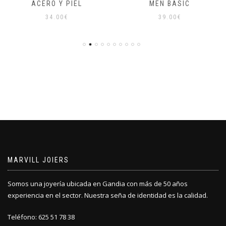
ACERO Y PIEL
MEN BASIC
34.00
€
39.00
€
MARVILL JOIERS
Somos una joyería ubicada en Gandia con más de 50 años
experiencia en el sector. Nuestra seña de identidad es la calidad.
Teléfono: 625 51 78 38