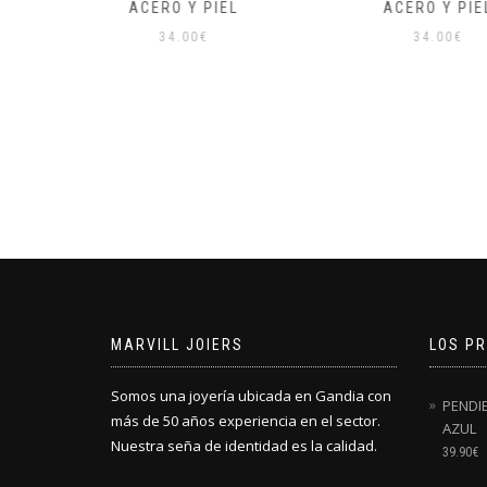
IEL
ACERO Y PIEL
MEN B
34.00
€
39.0
MARVILL JOIERS
LOS P
Somos una joyería ubicada en Gandia con
PENDI
más de 50 años experiencia en el sector.
AZUL
Nuestra seña de identidad es la calidad.
39.90
€