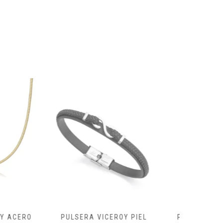
VICEROY PIEL
PULSERA LOTUS PLATA
PEN