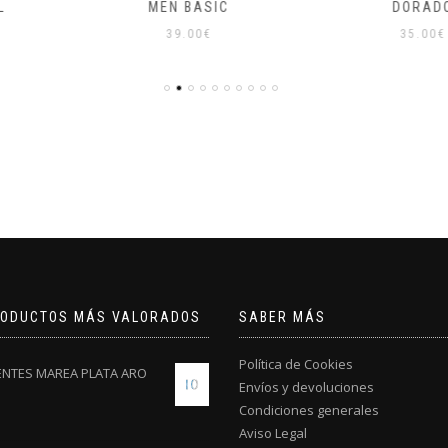
ASIC
DORADO
N
0
€
35.00
€
4
RODUCTOS MÁS VALORADOS
SABER MÁS
Política de Cookies
ENTES MAREA PLATA ARO
Envíos y devoluciones
Condiciones generales
Aviso Legal