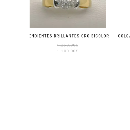
PENDIENTES BRILLANTES ORO BICOLOR
COLG
El
El
1,250.00
€
precio
precio
1,100.00
€
original
actual
era:
es:
1,250.00€.
1,100.00€.