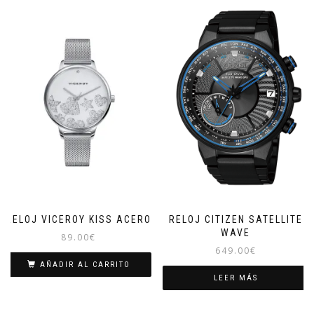
RELOJ VICEROY KISS ACERO
RELOJ CITIZEN SATELLITE
WAVE
89.00
€
649.00
€
AÑADIR AL CARRITO
LEER MÁS