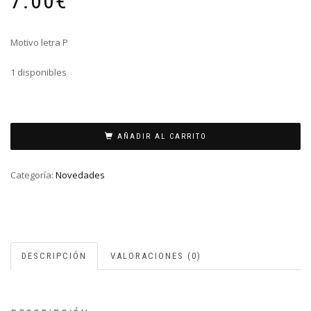
7.00
€
Motivo letra P
1 disponibles
MOTIVO
VICEROY
AÑADIR AL CARRITO
LETRA
P
Categoría:
Novedades
cantidad
DESCRIPCIÓN
VALORACIONES (0)