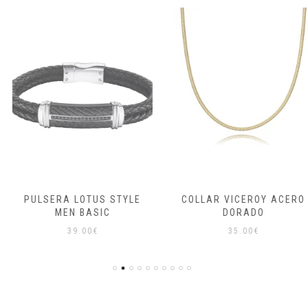
TUS STYLE
COLLAR VICEROY ACERO
PULSERA 
ASIC
DORADO
N
0
€
35.00
€
4