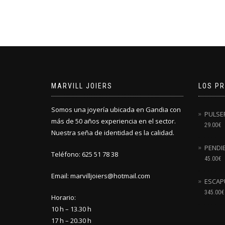
MARVILL JOIERS
LOS P
Somos una joyería ubicada en Gandia con
PULSE
más de 50 años experiencia en el sector.
29.00
€
Nuestra seña de identidad es la calidad.
PENDI
Teléfono: 625 51 78 38
45.00
€
Email: marvilljoiers@hotmail.com
ESCAP
345.00
€
Horario:
10 h – 13.30 h
17 h – 20.30 h