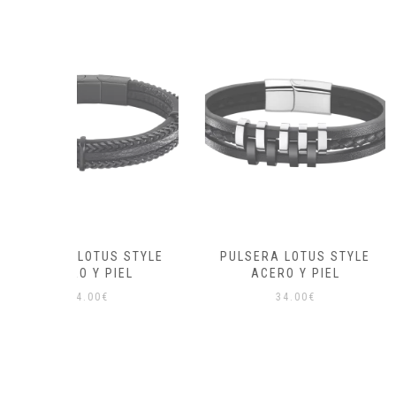
S STYLE
PULSERA LOTUS STYLE
PULSERA LO
IEL
ACERO Y PIEL
MEN B
34.00
€
39.0