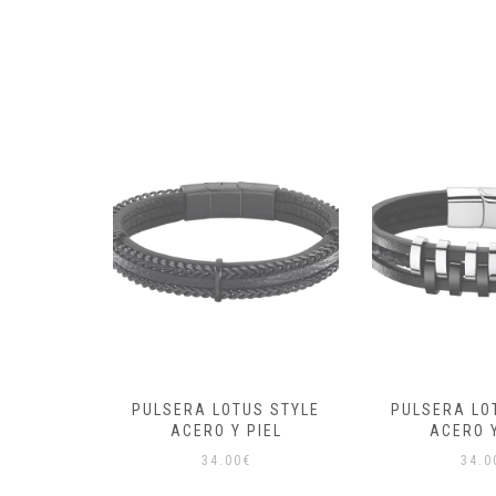
S STYLE
PULSERA LOTUS STYLE
PULSERA LO
IEL
ACERO Y PIEL
MEN B
34.00
€
39.0