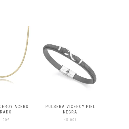
VICEROY PIEL
PULSERA LOTUS PLATA
PEN
EGRA
INFINITO
AMA
5.00
€
69.90
€