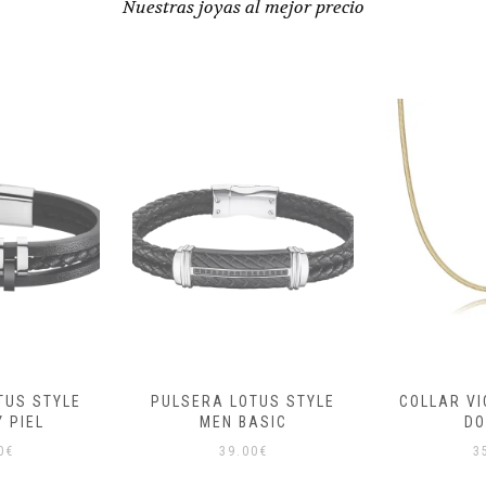
Nuestras joyas al mejor precio
TUS STYLE
COLLAR VICEROY ACERO
PULSERA 
ASIC
DORADO
N
0
€
35.00
€
4