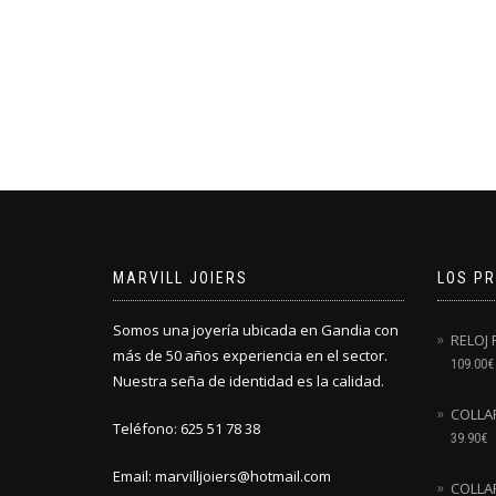
MARVILL JOIERS
LOS P
Somos una joyería ubicada en Gandia con
RELOJ 
más de 50 años experiencia en el sector.
109.00
€
Nuestra seña de identidad es la calidad.
COLLA
Teléfono: 625 51 78 38
39.90
€
Email: marvilljoiers@hotmail.com
COLLA