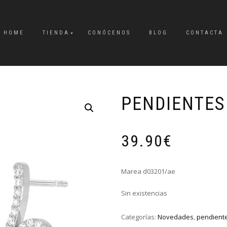
HOME
TIENDA
CONÓCENOS
BLOG
CONTACTA
PENDIENTES
39.90
€
Marea d03201/ae
Sin existencias
Categorías:
Novedades
,
pendient