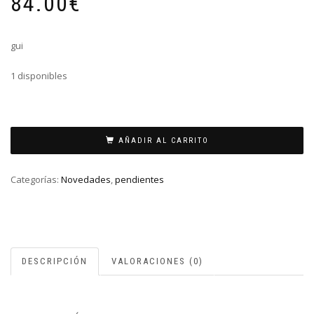
84.00
€
gui
1 disponibles
PENDIENTES
ORO
AÑADIR AL CARRITO
AMARILLO
ESFERA
Categorías:
Novedades
,
pendientes
cantidad
DESCRIPCIÓN
VALORACIONES (0)