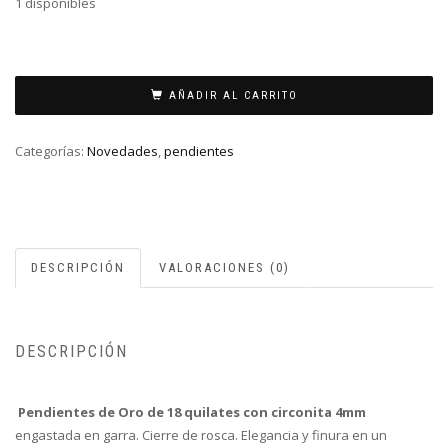
1 disponibles
PENDIENTES
ORO
AÑADIR AL CARRITO
CIRCONITA
cantidad
Categorías:
Novedades
,
pendientes
DESCRIPCIÓN
VALORACIONES (0)
DESCRIPCIÓN
Pendientes
de Oro de 18 quilates con circonita 4mm
engastada en garra. Cierre de rosca. Elegancia y finura en un