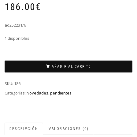
186.00
€
ad252231/6
1 disponibles
PENDIENTES
ORO
AÑADIR AL CARRITO
FORMA
GOTA
SKU:
186
cantidad
Categorías:
Novedades
,
pendientes
DESCRIPCIÓN
VALORACIONES (0)