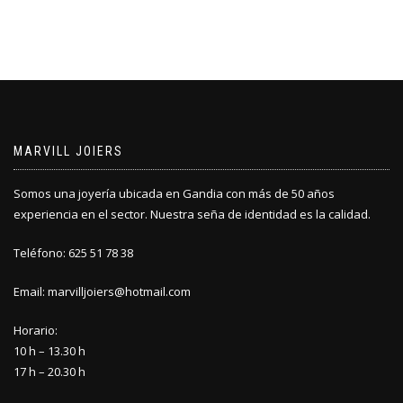
MARVILL JOIERS
Somos una joyería ubicada en Gandia con más de 50 años
experiencia en el sector. Nuestra seña de identidad es la calidad.
Teléfono: 625 51 78 38
Email: marvilljoiers@hotmail.com
Horario:
10 h – 13.30 h
17 h – 20.30 h