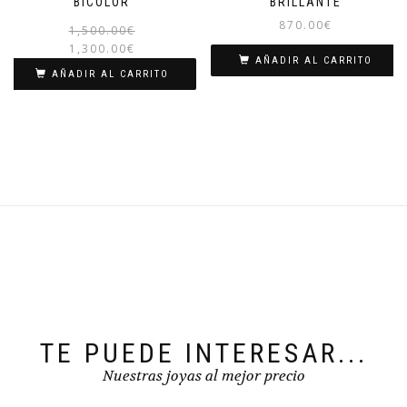
BICOLOR
BRILLANTE
870.00
€
El
El
1,500.00
€
precio
precio
1,300.00
€
AÑADIR AL CARRITO
original
actual
AÑADIR AL CARRITO
era:
es:
1,500.00€.
1,300.00€.
TE PUEDE INTERESAR...
Nuestras joyas al mejor precio