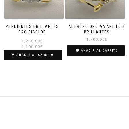
PENDIENTES BRILLANTES
ADEREZO ORO AMARILLO Y
ORO BICOLOR
BRILLANTES
1,700.00
€
El
El
1,250.00
€
precio
precio
1,100.00
€
AÑADIR AL CARRITO
original
actual
AÑADIR AL CARRITO
era:
es:
1,250.00€.
1,100.00€.