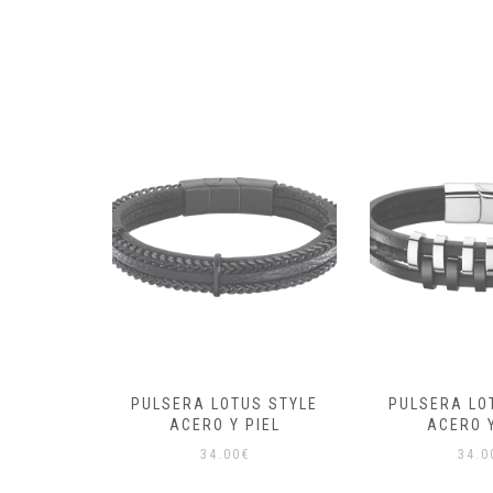
S STYLE
PULSERA LOTUS STYLE
PULSERA LO
IEL
ACERO Y PIEL
MEN B
34.00
€
39.0