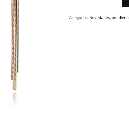
VICEROY
ACERO
Categorías:
Novedades
,
pendient
cantidad