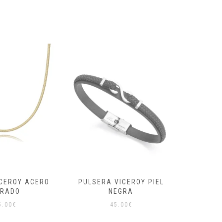
VICEROY PIEL
PULSERA LOTUS PLATA
PEN
EGRA
INFINITO
AMA
5.00
€
69.90
€