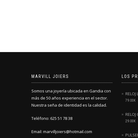
MARVILL JOIERS
LOS P
Somos una joyería ubicada en Gandia con
RELOJ
más de 50 años experiencia en el sector.
79.00
€
Nuestra seña de identidad es la calidad.
RELOJ 
Teléfono: 625 51 78 38
29.00
€
Email: marvilljoiers@hotmail.com
PULSE