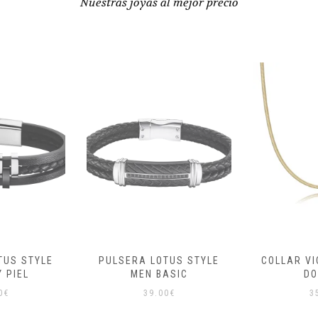
Nuestras joyas al mejor precio
TUS STYLE
COLLAR VICEROY ACERO
PULSERA 
ASIC
DORADO
N
0
€
35.00
€
4