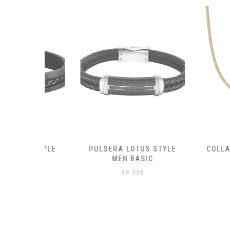
S STYLE
PULSERA LOTUS STYLE
COLLAR VICE
IEL
MEN BASIC
DOR
39.00
€
35.0