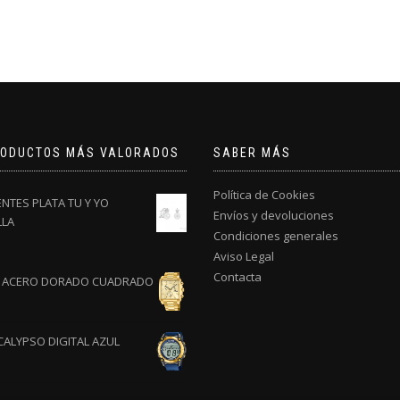
RODUCTOS MÁS VALORADOS
SABER MÁS
Política de Cookies
NTES PLATA TU Y YO
Envíos y devoluciones
LLA
Condiciones generales
Aviso Legal
Contacta
 ACERO DORADO CUADRADO
CALYPSO DIGITAL AZUL