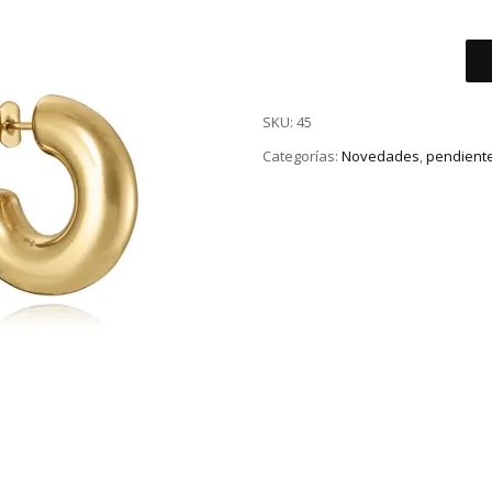
PENDIENTES
VICEROY
PLATA
SKU:
45
DORADA
cantidad
Categorías:
Novedades
,
pendient