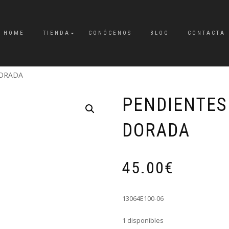
HOME
TIENDA
CONÓCENOS
BLOG
CONTACTA
DORADA
PENDIENTES
DORADA
45.00
€
13064E100-06
1 disponibles