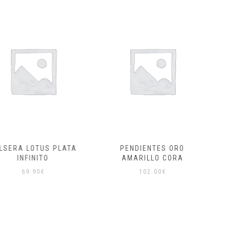
LOTUS PLATA
PENDIENTES ORO
CRUZ OR
FINITO
AMARILLO CORA
9.90
€
102.00
€