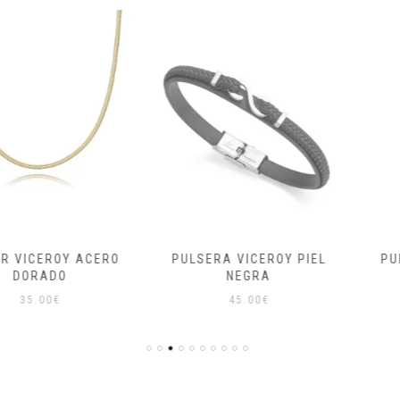
ROY ACERO
PULSERA VICEROY PIEL
PULSERA 
ADO
NEGRA
IN
0
€
45.00
€
6