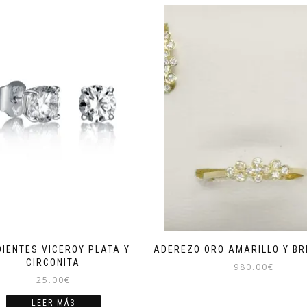
IENTES VICEROY PLATA Y
ADEREZO ORO AMARILLO Y BR
CIRCONITA
980.00
€
25.00
€
LEER MÁS