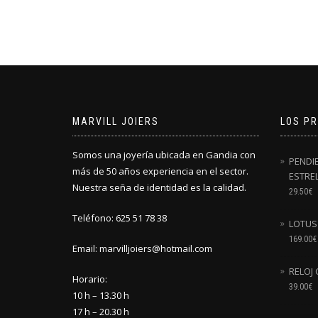
MARVILL JOIERS
LOS P
Somos una joyería ubicada en Gandia con
PENDIE
más de 50 años experiencia en el sector.
ESTRE
Nuestra seña de identidad es la calidad.
29.50
€
Teléfono: 625 51 78 38
LOTUS
169.00
€
Email: marvilljoiers@hotmail.com
RELOJ 
Horario:
39.00
€
10 h – 13.30 h
17 h – 20.30 h