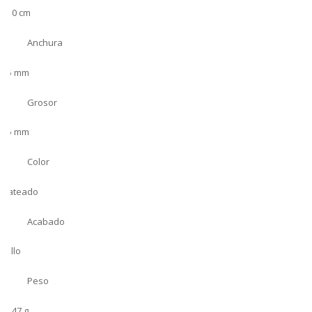
6.10 cm
Anchura
3.5 mm
Grosor
3.5 mm
Color
Plateado
Acabado
Brillo
Peso
21.47 g