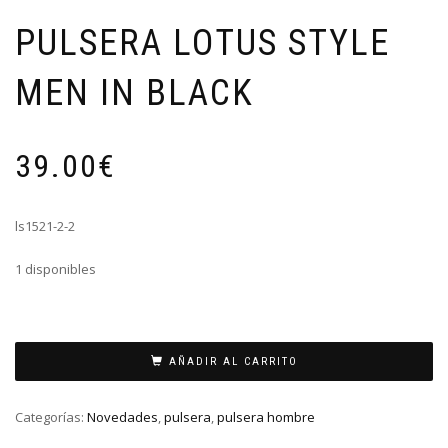
PULSERA LOTUS STYLE
MEN IN BLACK
39.00
€
ls1521-2-2
1 disponibles
PULSERA
LOTUS
AÑADIR AL CARRITO
STYLE
MEN
Categorías:
Novedades
,
pulsera
,
pulsera hombre
IN
BLACK