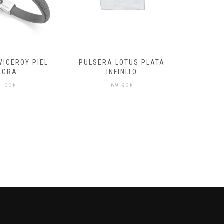
VICEROY PIEL
PULSERA LOTUS PLATA
PEN
EGRA
INFINITO
AMA
5.00
€
69.90
€