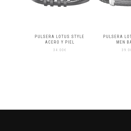
S STYLE
PULSERA LOTUS STYLE
PULSERA LO
IEL
ACERO Y PIEL
MEN B
34.00
€
39.0