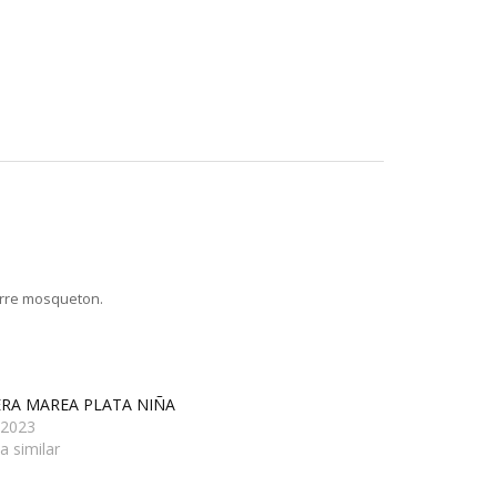
ierre mosqueton.
ERA MAREA PLATA NIÑA
/2023
a similar