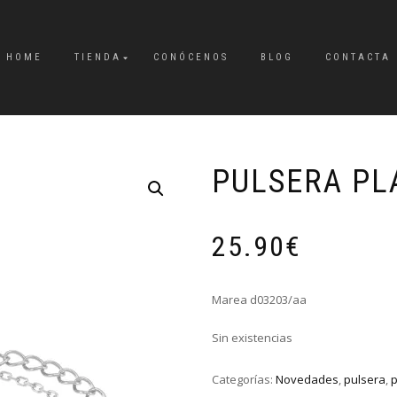
HOME
TIENDA
CONÓCENOS
BLOG
CONTACTA
PULSERA PL
25.90
€
Marea d03203/aa
Sin existencias
Categorías:
Novedades
,
pulsera
,
p