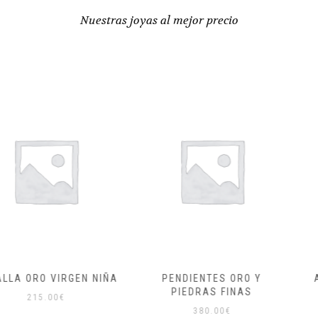
Nuestras joyas al mejor precio
VIRGEN NIÑA
PENDIENTES ORO Y
ANILLO OR
PIEDRAS FINAS
CIR
00
€
380.00
€
35