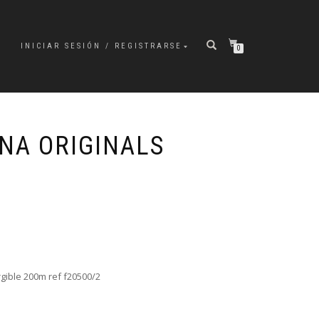
INICIAR SESIÓN / REGISTRARSE
0
INA ORIGINALS
gible 200m ref f20500/2