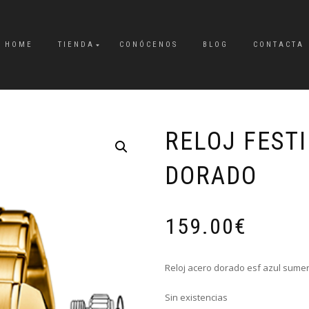
HOME
TIENDA
CONÓCENOS
BLOG
CONTACTA
RELOJ FEST
DORADO
159.00
€
Reloj acero dorado esf azul sumer
Sin existencias