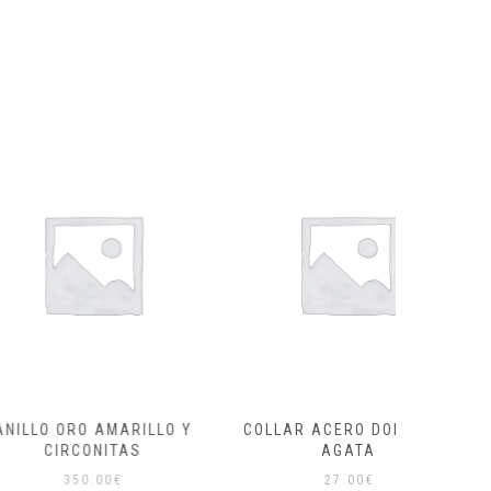
O AMARILLO Y
COLLAR ACERO DORADO Y
ANILLO
CONITAS
AGATA
0.00
€
27.00
€