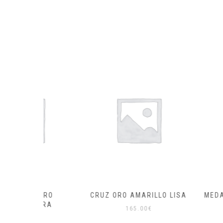
 ORO
CRUZ ORO AMARILLO LISA
MEDALLA ORO 
CORA
165.00
€
215.