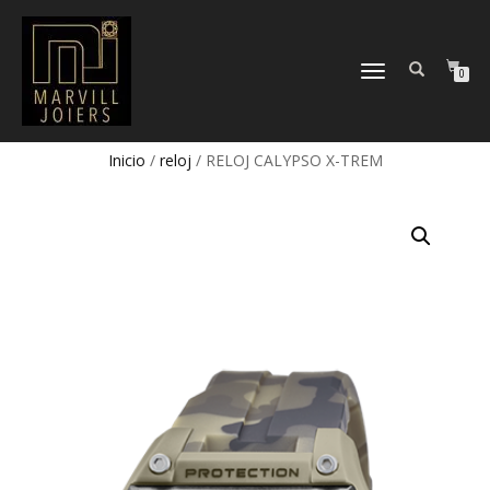
TOGGLE
0
NAVIGATION
Inicio
/
reloj
/ RELOJ CALYPSO X-TREM