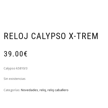
RELOJ CALYPSO X-TREM
39.00
€
Calypso k5810/3
Sin existencias
Categorías:
Novedades
,
reloj
,
reloj caballero