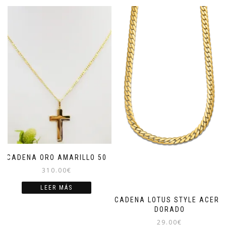
CADENA ORO AMARILLO 50
310.00
€
LEER MÁS
CADENA LOTUS STYLE ACERO
DORADO
29.00
€