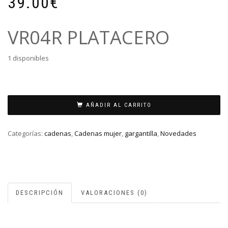
39.00
€
VR04R PLATACERO
1 disponibles
COLLAR
PERLAS
AÑADIR AL CARRITO
VELVET
ACERO
Categorías:
cadenas
,
Cadenas mujer
,
gargantilla
,
Novedades
cantidad
DESCRIPCIÓN
VALORACIONES (0)