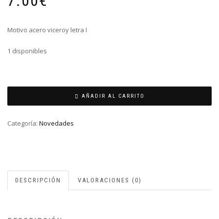
7.00
€
Motivo acero viceroy letra I
1 disponibles
MOTIVO
VICEROY
AÑADIR AL CARRITO
ACERO
LETRA
Categoría:
Novedades
I
cantidad
DESCRIPCIÓN
VALORACIONES (0)