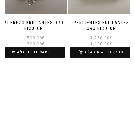
ADEREZO BRILLANTES ORO
PENDIENTES BRILLANTES
BICOLOR
ORO BICOLOR
El
El
1,500.00
€
1,250.00
€
precio
precio
1,300.00
€
1,100.00
€
original
actual
AÑADIR AL CARRITO
AÑADIR AL CARRITO
era:
es:
1,500.00€.
1,300.00€.