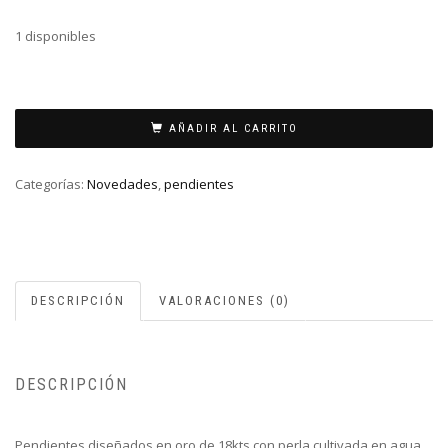
1 disponibles
PENDIENTES
ORO
AÑADIR AL CARRITO
PERLA
CULTIVADA
Categorías:
Novedades
,
pendientes
10MM
cantidad
DESCRIPCIÓN
VALORACIONES (0)
DESCRIPCIÓN
Pendientes diseñados en oro de 18kts con perla cultivada en agua