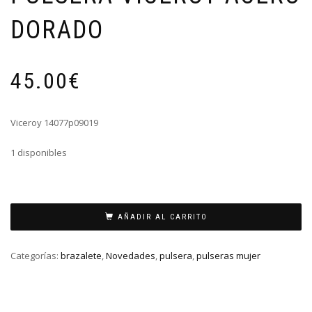
DORADO
45.00
€
Viceroy 14077p09019
1 disponibles
PULSERA
VICEROY
AÑADIR AL CARRITO
ACERO
DORADO
Categorías:
brazalete
,
Novedades
,
pulsera
,
pulseras mujer
cantidad