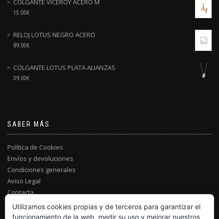
COLGANTE VICEROY ACERO M
15.00
€
RELOJ LOTUS NEGRO ACERO
89.00
€
COLGANTE LOTUS PLATA ALIANZAS
39.00
€
SABER MÁS
Política de Cookies
Envíos y devoluciones
Condiciones generales
Aviso Legal
Contacta
Utilizamos cookies propias y de terceros para garantizar el
funcionamiento de la web, medir su uso y mejorar nuestros