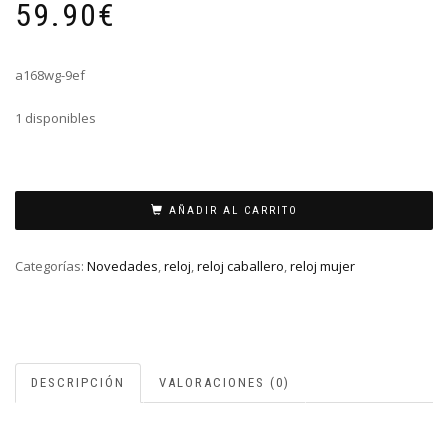
59.90
€
a168wg-9ef
1 disponibles
RELOJ
CASIO
AÑADIR AL CARRITO
DORADO
DIGI
Categorías:
Novedades
,
reloj
,
reloj caballero
,
reloj mujer
cantidad
DESCRIPCIÓN
VALORACIONES (0)