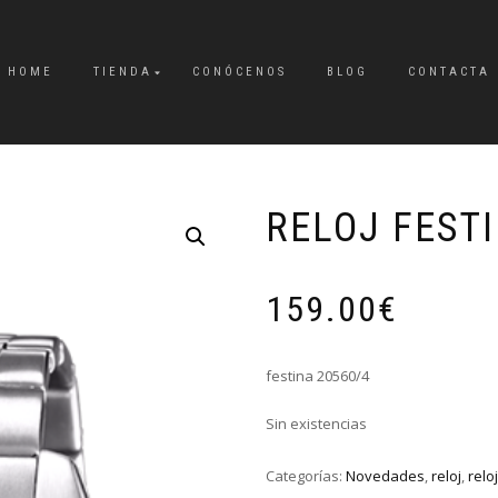
HOME
TIENDA
CONÓCENOS
BLOG
CONTACTA
RELOJ FEST
159.00
€
festina 20560/4
Sin existencias
Categorías:
Novedades
,
reloj
,
relo