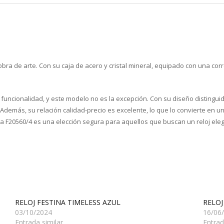
bra de arte. Con su caja de acero y cristal mineral, equipado con una corr
y funcionalidad, y este modelo no es la excepción. Con su diseño distingui
 Además, su relación calidad-precio es excelente, lo que lo convierte en u
estina F20560/4 es una elección segura para aquellos que buscan un reloj e
RELOJ FESTINA TIMELESS AZUL
RELOJ
03/10/2024
16/06
Entrada similar
Entrad