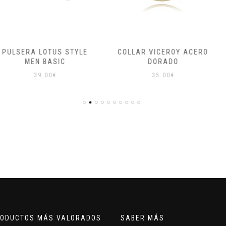
TUS STYLE
COLLAR VICEROY ACERO
PULSERA 
ASIC
DORADO
N
0
€
35.00
€
4
RODUCTOS MÁS VALORADOS
SABER MÁS