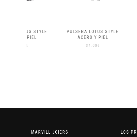
S STYLE
PULSERA LOTUS STYLE
PULSERA LO
IEL
ACERO Y PIEL
MEN B
34.00
€
39.0
MARVILL JOIERS
LOS P