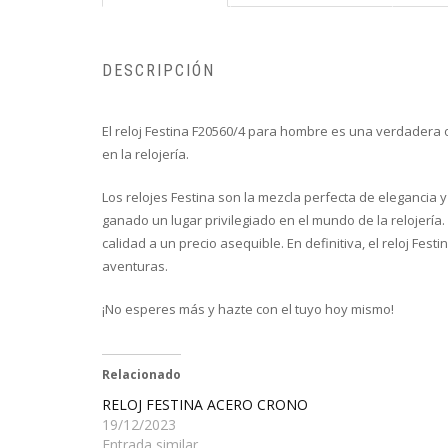
DESCRIPCIÓN
El reloj Festina F20560/4 para hombre es una verdadera o
en la relojería.
Los relojes Festina son la mezcla perfecta de elegancia 
ganado un lugar privilegiado en el mundo de la relojería.
calidad a un precio asequible. En definitiva, el reloj F
aventuras.
¡No esperes más y hazte con el tuyo hoy mismo!
Relacionado
RELOJ FESTINA ACERO CRONO
19/12/2023
Entrada similar