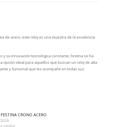
ea de acero, este reloj es una muestra de la excelencia
do y su innovación tecnológica constante, Festina se ha
na opción ideal para aquellos que buscan un reloj de alta
legante y funcional que les acompañe en todas sus
 FESTINA CRONO ACERO
/2026
a similar