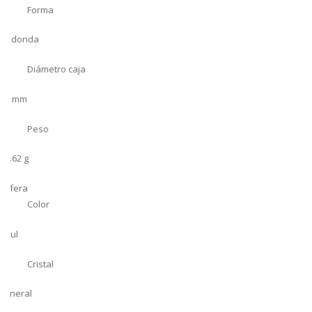
Forma
Redonda
Diámetro caja
33 mm
Peso
79.62 g
Esfera
Color
Azul
Cristal
Mineral