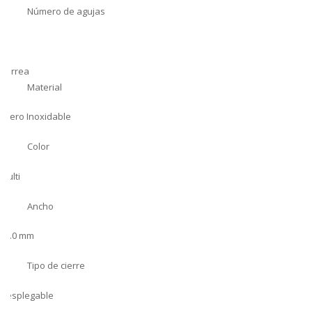
Número de agujas
2
Correa
Material
Acero Inoxidable
Color
Multi
Ancho
17.0 mm
Tipo de cierre
Desplegable