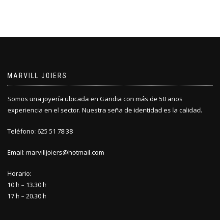
MARVILL JOIERS
Somos una joyería ubicada en Gandia con más de 50 años
experiencia en el sector. Nuestra seña de identidad es la calidad.
Teléfono: 625 51 78 38
Email: marvilljoiers@hotmail.com
Horario:
10 h – 13.30 h
17 h – 20.30 h