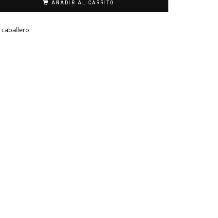
AÑADIR AL CARRITO
j caballero