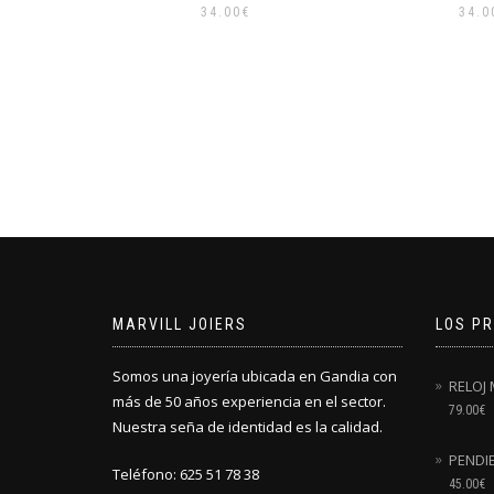
34.00
€
39.0
MARVILL JOIERS
LOS P
Somos una joyería ubicada en Gandia con
RELOJ
más de 50 años experiencia en el sector.
79.00
€
Nuestra seña de identidad es la calidad.
PENDI
Teléfono: 625 51 78 38
45.00
€