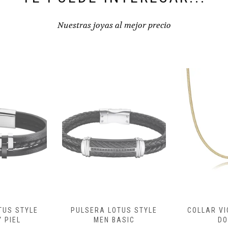
Nuestras joyas al mejor precio
TUS STYLE
COLLAR VICEROY ACERO
PULSERA 
ASIC
DORADO
N