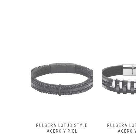
S STYLE
PULSERA LOTUS STYLE
PULSERA LO
IEL
ACERO Y PIEL
MEN B