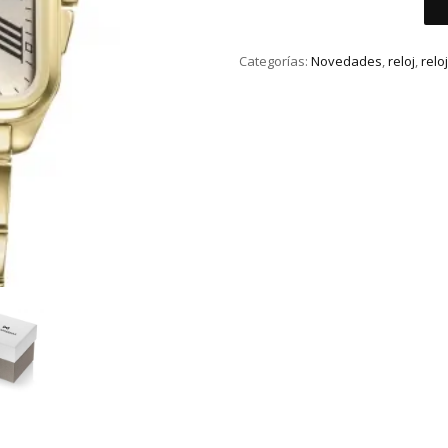
MARK
MADDOX
Categorías:
Novedades
,
reloj
,
relo
DORADO
cantidad