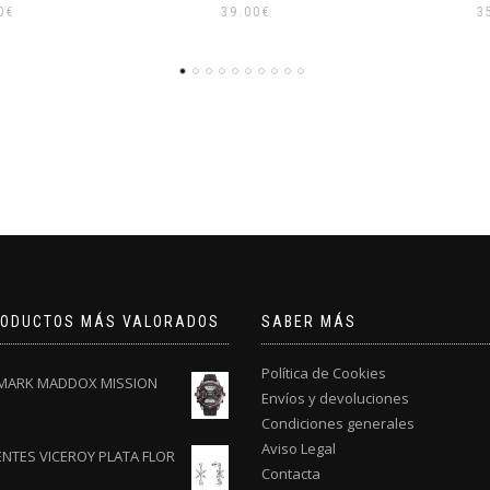
0
€
35.00
€
4
RODUCTOS MÁS VALORADOS
SABER MÁS
Política de Cookies
 MARK MADDOX MISSION
Envíos y devoluciones
Condiciones generales
Aviso Legal
ENTES VICEROY PLATA FLOR
Contacta