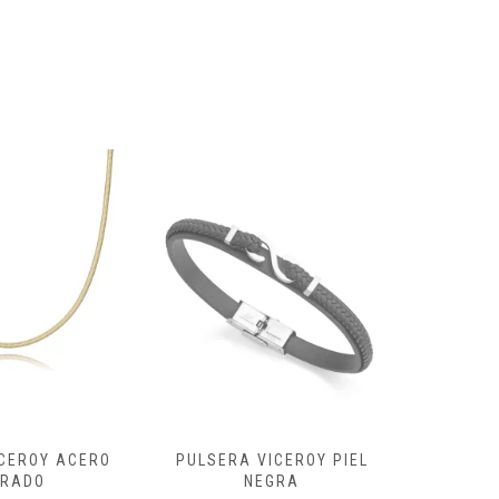
VICEROY PIEL
PULSERA LOTUS PLATA
PEN
EGRA
INFINITO
AMA