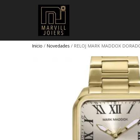
Inicio
/
Novedades
/ RELOJ MARK MADDOX DORAD