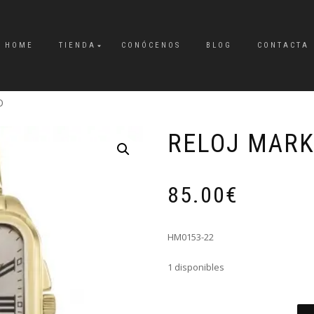
HOME
TIENDA
CONÓCENOS
BLOG
CONTACTA
O
RELOJ MAR
85.00
€
HM0153-22
1 disponibles
RELOJ