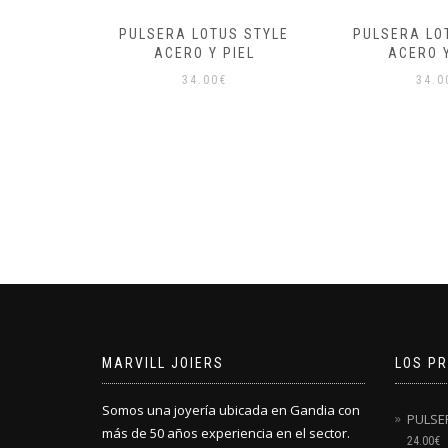
S STYLE
PULSERA LOTUS STYLE
PULSERA LO
IEL
ACERO Y PIEL
MEN B
34.00
€
39.0
MARVILL JOIERS
LOS P
Somos una joyería ubicada en Gandia con
PULSE
más de 50 años experiencia en el sector.
24.00
€