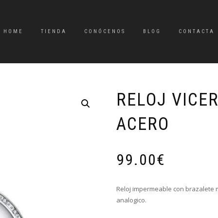
HOME
TIENDA
CONÓCENOS
BLOG
CONTACTA
RELOJ VICE
ACERO
99.00
€
Reloj impermeable con brazalete m
analogico.