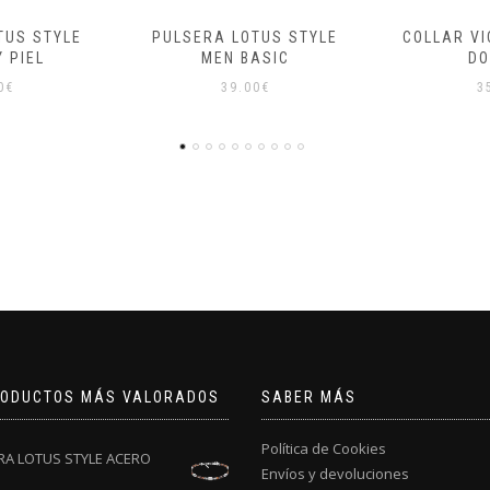
TUS STYLE
COLLAR VICEROY ACERO
PULSERA 
ASIC
DORADO
N
0
€
35.00
€
4
RODUCTOS MÁS VALORADOS
SABER MÁS
Política de Cookies
RA LOTUS STYLE ACERO
Envíos y devoluciones