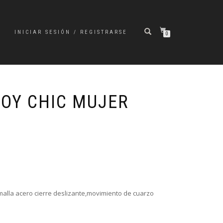
INICIAR SESIÓN / REGISTRARSE
0
ROY CHIC MUJER
alla acero cierre deslizante,movimiento de cuarzo